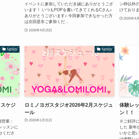
イベントに参加していただき誠にありがとうござ
ン枠以外
います！ いつもPOPを書いてきてくれるCさん♪
けており
ありがとうございます♪ 今回参加できなかった方
2026年4
は次回是非ご参加くだ...
2026年4月15日
NEWS
NEWS
月スケジ
ロミノヨガスタジオ2026年2月スケジュ
体験レッ
ール
ン！！
2026年1月31日
)短縮営業：
※ご好評
レッスンに
した 新年
せくださ
いかと思い
は体験レッ