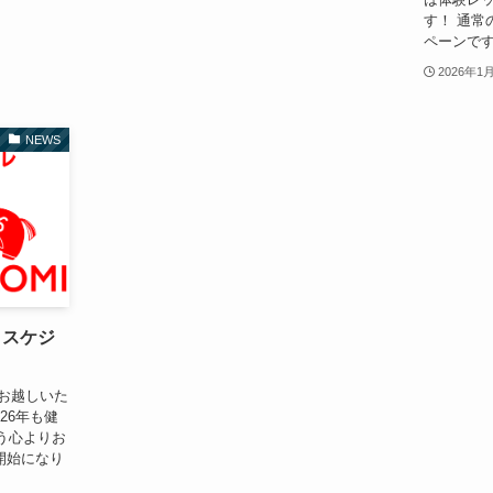
す！ 通常
ペーンです
2026年1
NEWS
月スケジ
にお越しいた
26年も健
う心よりお
開始になり