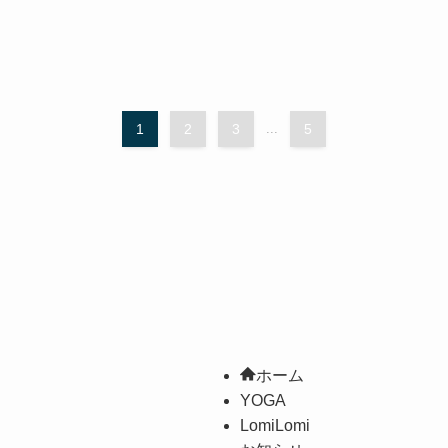
1
2
3
...
5
ホーム
YOGA
LomiLomi