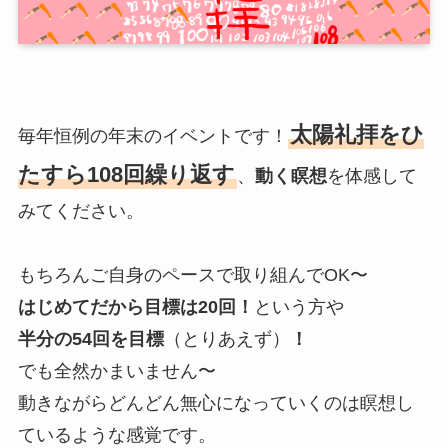
太陽礼拝をひ
毎年恒例の年末のイベントです！
たすら108回繰り返す
、
動く瞑想
を体感して
みてください。
もちろんご自身のペースで取り組んでOK〜
はじめてだから目標は20回！
という方や
半分の54回を目標
（とりあえず）
！
でも全然かまいません〜
動きながらどんどん無心になっていくのは瞑想し
ているような感覚です。